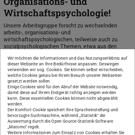
Organisations- und
Wirtschaftspsychologie!
Unsere Arbeitsgruppe forscht zu wechselnden
arbeits-, organisations- und
wirtschaftspsychologischen, teilweise auch zu
sozialpsychologischen Themen, etwa aus den
Bereichen Lernen, Motivation, Führung und
Wir möchten die Informationen und das Nutzungserlebnis auf
Selbstregulation bei der Arbeit sowie Lernen aus
dieser Webseite an Ihre Bedürfnisse anpassen. Deswegen
Fehlern und Fehlermanagement in Organisationen.
verwenden wir sog. Cookies. Sie können selbst entscheiden,
welche Cookies genau bei Ihrem Besuch unserer Webseiten
gesetzt werden sollen.
Einige Cookies sind für den Abruf der Website notwendig,
damit diese auf Ihrem Endgerät richtig anzeigen werden
KONTAKT
kann. Diese essentiellen Cookies können nicht abgewählt
werden.
Der Komfort-Cookie speichert Ihre Spracheinstellung und
bevorzugte Suchmaschine, während „Statistik“ die
Forschung
Auswertung durch die Open-Source-Statistik-Software
„Matomo“ regelt.
Weitere Informationen zum Einsatz von Cookies erhalten Sie